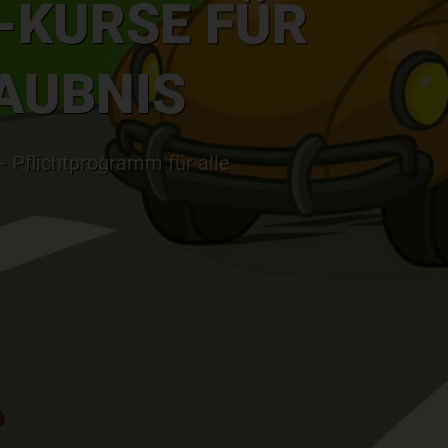
-KURSE FÜR
AUBNIS
 - Pflichtprogramm für alle