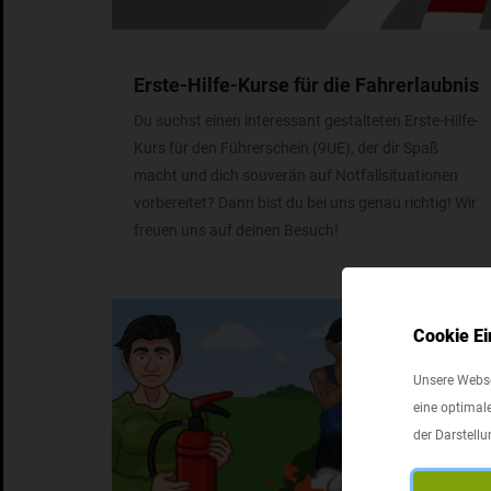
Erste-Hilfe-Kurse für die Fahrerlaubnis
Du suchst einen interessant gestalteten Erste-Hilfe-
Kurs für den Führerschein (9UE), der dir Spaß
macht und dich souverän auf Notfallsituationen
vorbereitet? Dann bist du bei uns genau richtig! Wir
freuen uns auf deinen Besuch!
Cookie Ei
Unsere Webse
eine optimale
der Darstell