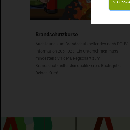
Alle Cooki
Brandschutzkurse
Ausbildung zum Brandschutzhelfenden nach DGUV
Information 205 - 023. Ein Unternehmen muss
mindestens 5% der Belegschaft zum
Brandschutzhelfenden qualifizieren. Buche jetzt
Deinen Kurs!