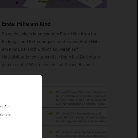
Erste-Hilfe am Kind
Du suchst einen interessanten Erste-Hilfe-Kurs für
Bildungs- und Betreuungseinrichtungen (Erste-Hilfe
am Kind), der Dich wirklich souverän auf
Notfallsituationen vorbereitet? Dann bist Du bei uns
genau richtig! Wir freuen uns auf Deinen Besuch!
s. Für
eite in