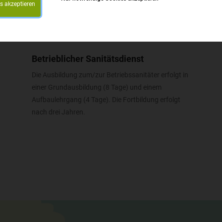
es akzeptieren
Betrieblicher Sanitätsdienst
Die Ausbildung zum/zur Betriebssanitäter erfolgt in
einer Grundausbildung (8 Tage) und einem
Aufbaulehrgang (4 Tage). Die Fortbildung erfolgt
nach drei Jahren.