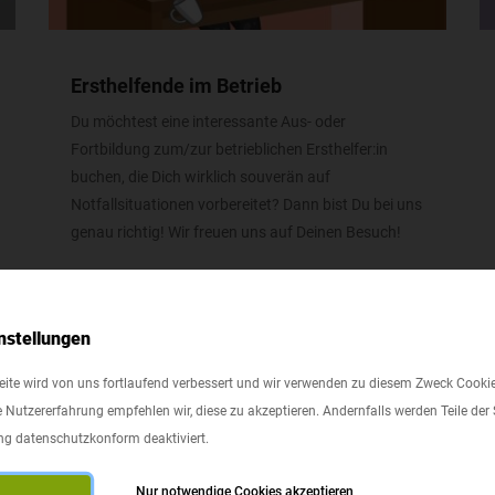
Ersthelfende im Betrieb
Du möchtest eine interessante Aus- oder
Fortbildung zum/zur betrieblichen Ersthelfer:in
buchen, die Dich wirklich souverän auf
Notfallsituationen vorbereitet? Dann bist Du bei uns
genau richtig! Wir freuen uns auf Deinen Besuch!
nstellungen
ite wird von uns fortlaufend verbessert und wir verwenden zu diesem Zweck Cookie
 Nutzererfahrung empfehlen wir, diese zu akzeptieren. Andernfalls werden Teile der S
ung datenschutzkonform deaktiviert.
Nur notwendige Cookies akzeptieren