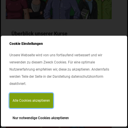
Überblick unserer Kurse
Hier findest du eine Auswahl unserer offenen Kurse aus
Cookie Einstellungen
dem Bereich Arbeitsschutz+.
Unsere Webseite wird von uns fortlaufend verbessert und wir
verwenden zu diesem Zweck Cookies. Für eine optimale
Nutzererfahrung empfehlen wir, diese zu akzeptieren. Andernfalls
werden Teile der Seite in der Darstellung datenschutzkonform
deaktiviert.
Alle Cookies akzeptieren
Nur notwendige Cookies akzeptieren