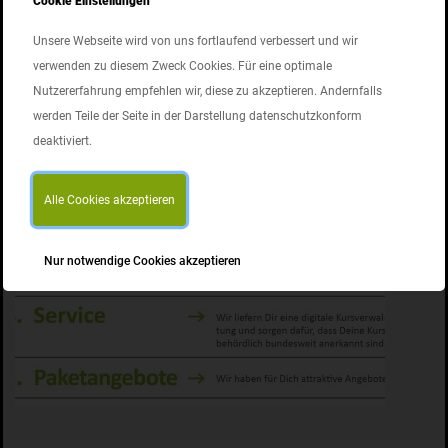
Cookie Einstellungen
Betrieblicher Sanitätsdienst
Unsere Webseite wird von uns fortlaufend verbessert und wir
Die Ausbildung zum/zur Betriebssanitäter erfolgt in einer
verwenden zu diesem Zweck Cookies. Für eine optimale
Grundausbildung (8 Tage) und einem Aufbaulehrgang (4
Nutzererfahrung empfehlen wir, diese zu akzeptieren. Andernfalls
Tage). Die Fortbildung erfolgt nach drei Jahren.
werden Teile der Seite in der Darstellung datenschutzkonform
deaktiviert.
Alle Cookies akzeptieren
Nur notwendige Cookies akzeptieren