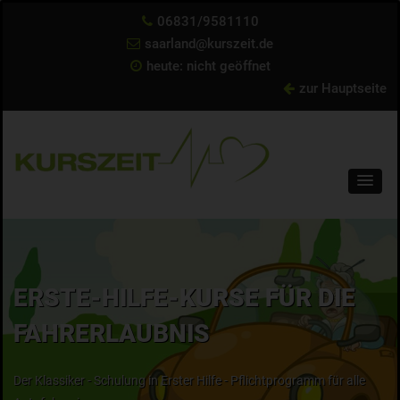
06831/9581110
saarland@kurszeit.de
heute: nicht geöffnet
zur Hauptseite
ERSTE-HILFE-KURSE FÜR DIE
FAHRERLAUBNIS
Der Klassiker - Schulung in Erster Hilfe - Pflichtprogramm für alle