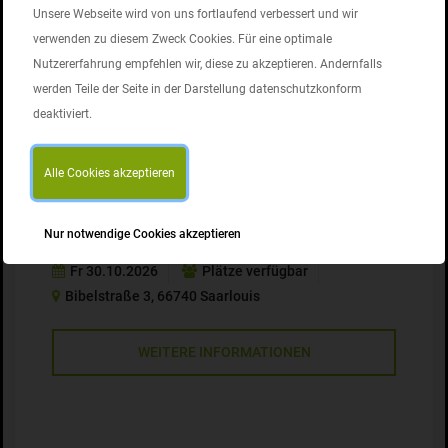
Unsere Webseite wird von uns fortlaufend verbessert und wir
Sa 24.10.2026
Plätze verfügbar
verwenden zu diesem Zweck Cookies. Für eine optimale
Bibelstraße 3, 66740 Saarlouis
Nutzererfahrung empfehlen wir, diese zu akzeptieren. Andernfalls
werden Teile der Seite in der Darstellung datenschutzkonform
WEITERE INFORMATIONEN
deaktiviert.
Alle Cookies akzeptieren
EH - Ausbildung in Erster Hilfe für Betrieb
Nur notwendige Cookies akzeptieren
und Führerschein
Fr 30.10.2026
Plätze verfügbar
Bibelstraße 3, 66740 Saarlouis
WEITERE INFORMATIONEN