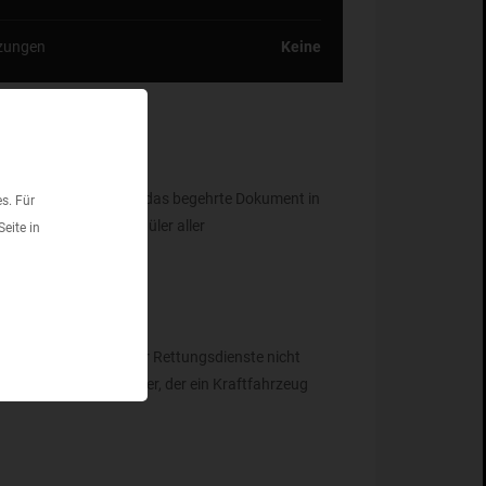
zungen
Keine
s absolvieren, bevor er das begehrte Dokument in
s. Für
chtet sich an Fahrschüler aller
eite in
it Verletzten sind für Rettungsdienste nicht
ht daher vor, dass jeder, der ein Kraftfahrzeug