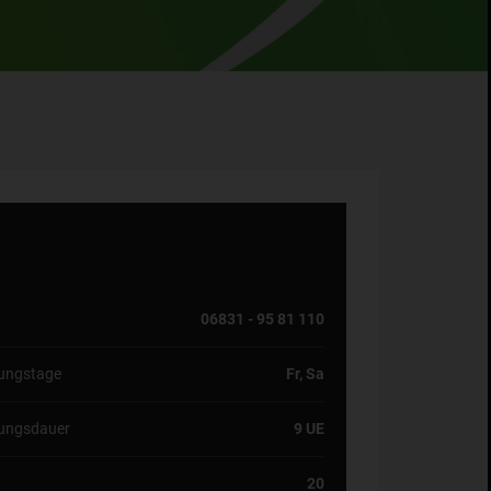
06831 - 95 81 110
tungstage
Fr, Sa
tungsdauer
9 UE
20